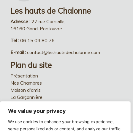
Les hauts de Chalonne
Adresse :
27 rue Corneille,
16160 Gond-Pontouvre
Tel :
06 15 09 80 76
E-mail :
contact@leshautsdechalonne.com
Plan du site
Présentation
Nos Chambres
Maison d'amis
La Garçonnière
Table d'hôtes
We value your privacy
Réception
Séminaires
We use cookies to enhance your browsing experience,
Galerie Photos
serve personalized ads or content, and analyze our traffic.
Partenaires