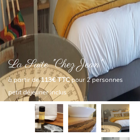
La Suite "Chez Jean"
à partir de
113€ TTC
pour 2 personnes
petit déjeuner inclus