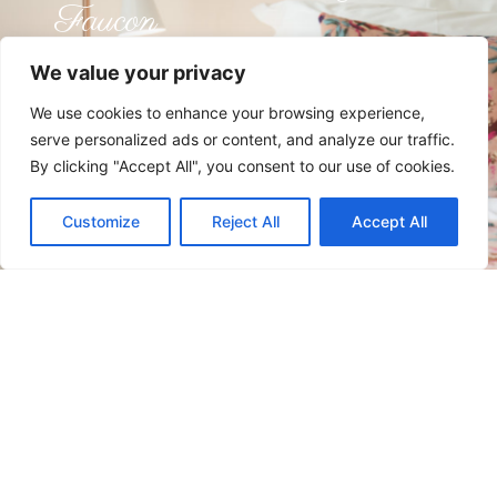
Faucon
We value your privacy
à partir de
109€ TTC
pour 2 personnes
We use cookies to enhance your browsing experience,
petit déjeuner inclus
serve personalized ads or content, and analyze our traffic.
By clicking "Accept All", you consent to our use of cookies.
Customize
Reject All
Accept All
Découvrir
Réserver
La chambre du Père